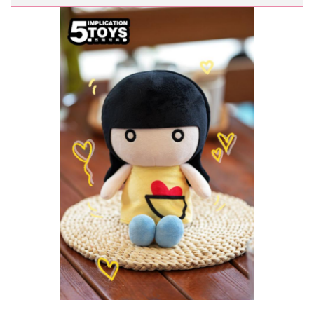
animados Garfield.
Fabricado con
materiales de felpa suaves y
agradables para la piel
, este juguete de
peluche de 16 cm ofrece una sensación de
equilibrio entre estructura y suavidad, lo que lo
hace adecuado para
el juego diario, la
coleccionismo y la exhibición
.
Diseñado para los fanáticos de los juguetes de
peluche de dibujos animados, funciona
igualmente bien como un
animal de peluche
para niños o como un peluche coleccionable
de personajes
.