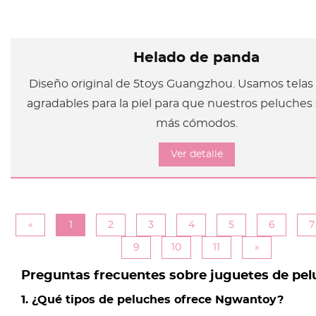
Helado de panda
Diseño original de 5toys Guangzhou. Usamos telas
agradables para la piel para que nuestros peluches
más cómodos.
Ver detalle
«
1
2
3
4
5
6
7
9
10
11
»
Preguntas frecuentes sobre juguetes de pe
1. ¿Qué tipos de peluches ofrece Ngwantoy?